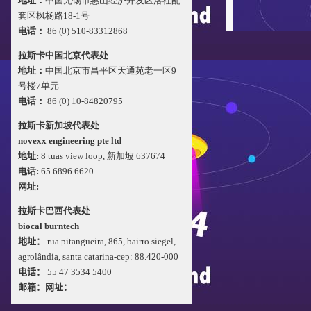
地址：
中国无锡市惠山经济开发区洛社配
套区枫杨路18-1号
电话
：
86 (0) 510-83312868
拉斯卡中国北京代表处
地址：
中国北京市昌平区天通苑老一区9
2
广州/利斯塔尔，
号楼7单元
烧系统项目，拉
电话
：
86 (0) 10-84820795
总经理张海波先生
拉斯卡新加坡代表处
novexx engineering pte ltd
地址:
8 tuas view loop, 新加坡 637674
电话:
65 6896 6620
网址:
拉斯卡巴西代表处
biocal burntech
地址：
rua pitangueira, 865,
bairro siegel,
agrolândia, santa catarina-
cep: 88.420-000
电话
：
55 47 3534 5400
邮箱：
网址：